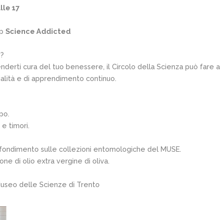
lle 17
ip
Science Addicted
e?
nderti cura del tuo benessere, il Circolo della Scienza può fare 
ialità e di apprendimento continuo.
po.
 e timori.
rofondimento sulle collezioni entomologiche del MUSE.
e di olio extra vergine di oliva.
 Museo delle Scienze di Trento