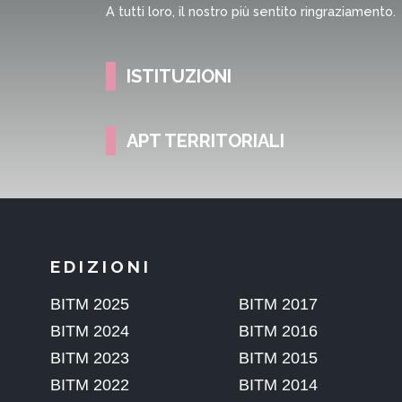
A tutti loro, il nostro più sentito ringraziamento.
ISTITUZIONI
APT TERRITORIALI
EDIZIONI