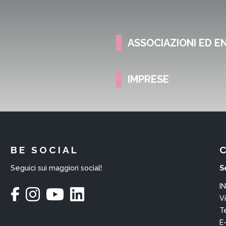
ASSOCIAZIONI ED E
IMPRESE
BE SOCIAL
Seguici sui maggiori social!
S
I
V
T
E